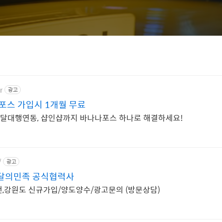
r
광고
포스 가입시 1개월 무료
배달대행연동, 샵인샵까지 바나나포스 하나로 해결하세요!
/
광고
달의민족 공식협력사
천,강원도 신규가입/양도양수/광고문의 (방문상담)