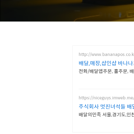
http://www.bananapos.co.k
배달,매장,샵인샵 바나나
전화/배달앱주문, 홀주문, 
https://niceguys.imweb.me
주식회사 멋진녀석들 배
배달의민족 서울,경기도,인