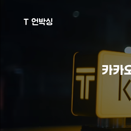
T 언박싱
카카오