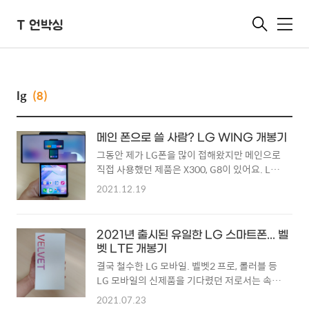
T 언박싱
메
뉴
lg
(8)
메인 폰으로 쓸 사람? LG WING 개봉기
그동안 제가 LG폰을 많이 접해왔지만 메인으로
직접 사용했던 제품은 X300, G8이 있어요. LG
모바일과 함께 한 6년을 돌아보며... 2015년, 제
2021.12.19
가 초등학교 4학년 때 아빠가 LG G4를 구매하
면서 저와 LG 모바일의 인연이 시작되었습니
다. 그전부터 LG전자는 좋아했지만 LG의 스마
2021년 출시된 유일한 LG 스마트폰... 벨
트폰에 관심을 가지게 된 것은 이때부터였어요.
벳 LTE 개봉기
V10, G5 tommyt.tistory.com 2019년에 구매
결국 철수한 LG 모바일. 벨벳2 프로, 롤러블 등
했던 G8은 약정이 끝나도 계속 사용할 생각이
LG 모바일의 신제품을 기다렸던 저로서는 속상
었어요. 2년 동안 사용했지만 고장 하나 없었고
한 마음을 금할 수 없네요ㅠㅠ 딱히 살 생각이
정말 만족스럽게 잘 사용하고 있었기 때문이죠.
2021.07.23