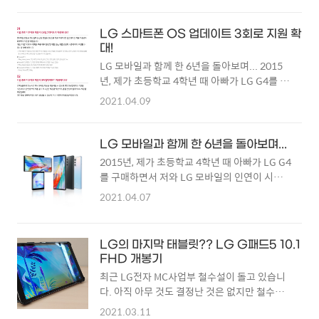
없었지만 사업 철수로 인해 국내 출시된 마지막
몇 년 더 쓰다가 업데이트가 끊기고 조금씩 불편
LG폰이라는 타이틀을 가지게 된 LG VELVET
한 점이 생기면 그때서야 새로운 제품을 구매할
LTE를 결국 구매하게 되었어요. 마지막 LG 스
계획이었죠. 그.러.나. 올해 LG 모바일 사업이
LG 스마트폰 OS 업데이트 3회로 지원 확
마트폰, VELVET LTE VELVET 일반 모델과 박스
대!
종료되면서 몇 년 뒤에는 L..
와 구성품은 완전 똑같아요. 25W가 아닌 16W
LG 모바일과 함께 한 6년을 돌아보며... 2015
고속충전기가 들어있고, 케이스나 필름, 한때
년, 제가 초등학교 4학년 때 아빠가 LG G4를 구
LG 패키지의 자랑이었던 융은 없어요. 디자인,
매하면서 저와 LG 모바일의 인연이 시작되었습
2021.04.09
이지크리에이션 카메라, 시네마틱 FullVision
니다. 그전부터 LG전자는 좋아했지만 LG의 스
OLED, IP68 방수방진을 특징으로 내세우고 있
마트폰에 관심을 가지게 된 것은 이때부터였어
네요. 물방울 카메라, 3D 아크 디자인 디자인에
요. V10, G5 tommyt.tistory.com LG전자 MC
LG 모바일과 함께 한 6년을 돌아보며...
중점을 둔 VELVET 답게 디자인은 끝판왕이에요
사업본부 철수에 따른 슬픔이 채 가시기 전에 좋
2015년, 제가 초등학교 4학년 때 아빠가 LG G4
ㅎㅎ VELVET 하면..
은 소식이 발표되었습니다! LG전자가 2019년
를 구매하면서 저와 LG 모바일의 인연이 시작
출시된 모델부터 OS 업그레이드 지원을 최대 3
되었습니다. 그전부터 LG전자는 좋아했지만
2021.04.07
년까지 지원해주기로 약속했습니다🎉🎉 기존
LG의 스마트폰에 관심을 가지게 된 것은 이때
에는 플래그십 모델은 2년, 보급형 모델은 1년
부터였어요. V10, G5의 출시를 지켜보며 LG 모
동안 지원했었는데요, 각각 1년씩 추가되어 플
바일의 팬이 되었고 당시 스마트폰이 없었던 저
래그십 모델은 3년, 일부 보급형 모델은 2년으
LG의 마지막 태블릿?? LG G패드5 10.1
는 LG Stylus2를 사고 싶었습니다. 이후 엄마
로 연장되었습니다ㅏㅏㅏ Android 11 업데이
FHD 개봉기
도 폰을 G4로 바꾸게 됩니다. 그렇게 시간이 지
트 예정 모델 G8 V50 V50S VE..
최근 LG전자 MC사업부 철수설이 돌고 있습니
나고 초등 6학년이 되어 드디어 제 첫 스마트폰
다. 아직 아무 것도 결정난 것은 없지만 철수나
LG X300을 구매하게 되었습니다! 원래는 한 등
사업축소로 방향을 잡는다면 더 이상 LG의 태
급 위의 X400을 쓰고 싶었지만 엄마가 첫 폰이
2021.03.11