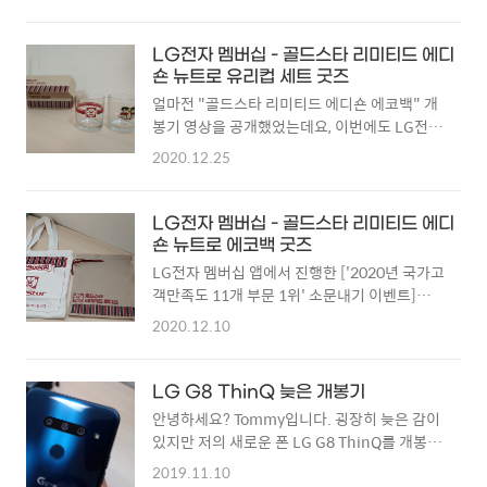
블릿을 보지 못할 수도 있습니다. 그래서 LG의
니 라이트 하게 쓰자고....😅 이후 저의 설득으
마지막 태블릿이 될 수도 있는, 2019년 10월에
로 엄마는 G7 ThinQ, 아빠는 X5 2018 모델로
출시된 LG G Pad 5 10.1 FHD WiFi (LM-
변경하며 계속 LG family(?)를 유지하였죠. 엄
LG전자 멤버십 - 골드스타 리미티드 에디
T605) 모델을 구매했습니다. 후면은 실버 단일
숀 뉴트로 유리컵 세트 굿즈
마의 G7 ThinQ 아..
색상입니다. 10.1형 1920x1200 디스플레이 /
얼마전 "골드스타 리미티드 에디숀 에코백" 개
퀄컴 스냅드래곤 821 / 4GB RAM / 32GB
봉기 영상을 공개했었는데요, 이번에도 LG전자
ROM 8,200mAh 배터리 / 8MP 후면카메라 /
멤버십 앱에서 당첨된 [LG 트롬 스타일러 블랙
2020.12.25
5MP 전면카메라 등의 사양입니다. 배터리 용량
에디션2 출시 기념 SNS 소문내기 이벤트]에 당
은 큰 편입니다. 측면에 지문인식 센서가 탑재되
첨되어 "골드스타 리미티드 에디숀 유리컵 세
었습니다. 자세한 기능 살펴보기는 영상을 참고
트"를 증정받았습니다! 택배 박스는 이렇게 왔
LG전자 멤버십 - 골드스타 리미티드 에디
하세요! 다음에 리뷰 포스팅에서 꼼꼼히 다뤄보
습니다. 택배 박스를 열어보면 금성 로고가 새겨
숀 뉴트로 에코백 굿즈
도록 하겠습니다.
진 예쁜 상자가 반겨줍니다, 유리컵은 두개가 들
LG전자 멤버십 앱에서 진행한 ['2020년 국가고
어있어요! 소주잔 정도의 사이즈로 예상했는데
객만족도 11개 부문 1위' 소문내기 이벤트]에
생각보다 컸습니다. 물론, 절대적으로 그렇게 큰
당첨되어 금성 레트로 에코백을 받았습니다! 추
2020.12.10
크기는 아닙니다. 금성 로고 버전 기술의 상징
가로 부직포 주머니 같은 것도 받았습니다. 크기
캐릭터 버전 재미삼아 집에 있던 정말 레트로한
비교를 하자면 요정도?
그 당시 유리컵과 함께 비교해보았어요! 그리
LG G8 ThinQ 늦은 개봉기
고, 추가로 [LG 프라엘 신제품 메디헤어&아이
안녕하세요? Tommy입니다. 굉장히 늦은 감이
케어 출시 기념 SNS 소문내기 이벤트에도 당첨
있지만 저의 새로운 폰 LG G8 ThinQ를 개봉해
되어 "라비다 클렌징폼"..
보겠습니다. 박스는 이렇게 생겼고요 구성품으
2019.11.10