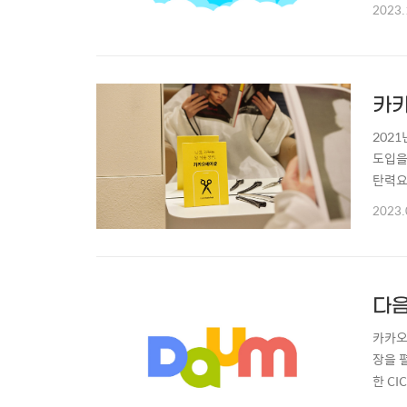
카오를
2023.
못된 
마음이 
카카
202
도입을
탄력요
면 이
2023.
되었던
공격하
다음
카카오
장을 
한 C
다’라