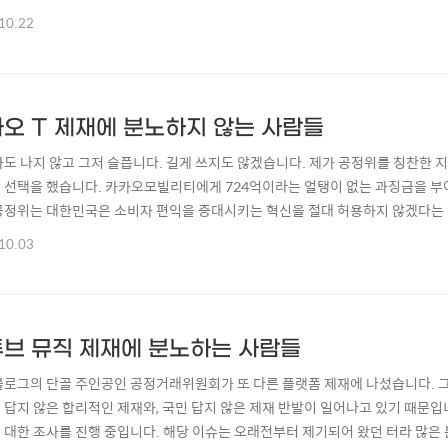
 이제 전 국민이 모두 하나씩 가지게 됩니다. 마치 실제 비서나 친구처럼 나를 잘 
10.22
존 AI 서비스들보다 한 발 더 나아간 부분입니다. 가장 유용하게 사용할 수 있는 A
용할 수 있..
오 T 제재에 분노하지 않는 사람들
화도 나지 않고 그저 슬픕니다. 길게 쓰지도 않겠습니다. 제가 공정위를 칭찬한
 선택을 했습니다. 카카오모빌리티에게 724억이라는 얼탱이 없는 과징금을 부
공정위는 대한민국은 소비자 편익을 증대시키는 혁신을 절대 허용하지 않겠다는 
포나 다름없습니다. 일반택시면 몰라도 A사의 앱으로 택시를 호출했는데 경쟁사
10.03
닐 것입니다. 배달의민족으로 배달을 시켰는데 쿠팡이츠 배달기사에게 배정되지 
랫폼’ 원칙을 토대로 인허가 기관의 승인을 ..
브 뮤직 제재에 분노하는 사람들
블로그의 단골 주인공인 공정거래위원회가 또 다른 플랫폼 제재에 나섰습니다. 
 답지 않은 합리적인 제재와, 국민 답지 않은 제재 반발이 일어나고 있기 때문입
 대한 조사를 진행 중입니다. 해당 이슈는 오래전부터 제기되어 왔던 터라 많은