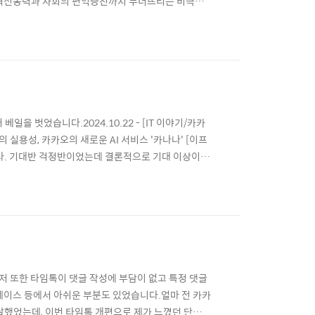
 혁신동력과 사회의 편익증진까지 무너뜨리는 비극적
골라잡기 정당화한 공정위, 모빌리티 혁신은 끝났다 카카
도대체 왜 국민들의 이동을 최대한 불편하게 만들기 위
베일을 벗었습니다.2024.10.22 - [IT 이야기/카카
의 실용성, 카카오의 새로운 AI 서비스 '카나나' [이프
니다. 기대반 걱정반이었는데 결론적으로 기대 이상이었
story.com 5월 8일, 선착순 CBT 오픈소식을 듣자
는 아니라도 제법 빠르게 가입한 사..
저 또한 타임톡이 댓글 작성에 부담이 없고 특정 댓글
페이스 등에서 아쉬운 부분도 있었습니다.얼마 전 카카
달했었는데, 이번 타임톡 개편으로 제가 느꼈던 단점