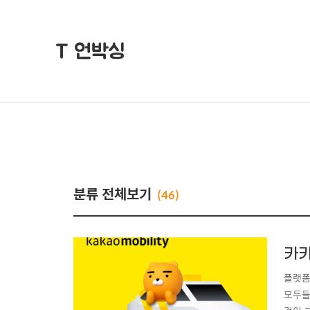
T 언박싱
분류 전체보기
(46)
카카
플랫폼
모두들