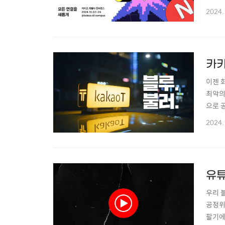
트'를
2024.
이 기
적극 활
카카
이젠 
최악의
으로 
전 선
2024.
는 아
‘원 플
유튜
우리 
공정위
팔기에