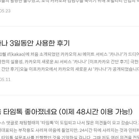
그들의 알량한 술수였고, 오직 카카오와 김범수를 죽이기 위해 모빌리티 산업의
간이었죠.2023.02.14 - [기업 이야기/카카오] - 카카오모빌리티 제재로 콜 
05.23
리티 제재로 콜 골라잡기 정당화한 공정위, 모빌리티 혁신은 끝났다이 나라는 
선의 노력을 기울이는지 당최 이해할..
나 3일동안 사용한 후기
0월 if(kakao)에 처음 소개되었던 카카오의 AI 메이트 서비스 '카나나'가 드디어 
 극한의 실용성, 카카오의 새로운 AI 서비스 '카나나' [이프카카오 간단 후기] 극한
 간단 후기]오늘 이프카카오에서 카카오의 새로운 AI '카나나'가 공개되었습
 카나나는 ChatGPT로 대표되는 생성형 AI 서비스를 가장 실용적으로tommyt.ti
05.11
바로 설치하여 사용해 보았습니다. 오전 10시 50분쯤 가입했으니 1호 사용자까지
 타임톡 좋아졌네요 (이제 48시간 이용 가능!)
뉴스 댓글로 채팅형태의 '타임톡'이 도입되고 나서 많은 의견들이 오고 갔습니다.
대대표되는 부작용도 사라져 마음에 들었지만, 24시간 뒤에 사라지는 것과 인터
 타임톡 설문조사를 진행했던 것을 기억하실 겁니다. 그때 저도 여러 의견을 전