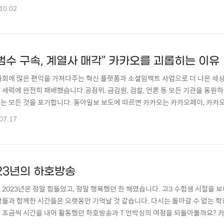
겠습니다.유튜브에서는 '유튜브 프리미엄 + 유튜브 뮤직' 14,900원 요금제와 '유
10.02
의 문제는 프리미엄만을 이용할 수 없고, 프리미엄을 쓰기 위해서는 강제적으로
점입니다. 시도 때도 없..
범수 구속, 계열사 매각" 카카오를 괴롭히는 이유
사회에 많은 편익을 가져다주는 혁신 플랫폼과 소셜임팩트 사업으로 더 나은 세
 세력에 완전히 패배했습니다.공정위, 금감원, 검찰, 언론 등 모든 기관을 동원
는 모든 것을 포기합니다. 동아일보 보도에 따르면 카카오는 카카오페이, 카카
브이엑스 등 대부분의 자회사를 매각하기로 결정했다고 합니다. 해당 기사가 사
07.17
 모바일 시대가 도래한 후 성공적으로 일궈낸 대한민국의 자랑스러운 플랫폼 신
억까를 많이 당했던 카카오모빌리티 매각 시도가..
23년의 하호방송
 2023년은 정말 힘들었고, 정말 행복했던 한 해였습니다. 고3 수험생 시절을 보내
람들과 함께한 시간들은 오랫동안 기억날 것 같습니다. 다시는 돌아갈 수 없는 학
 조금씩 시간을 내어 활동했던 하호방송과 T 언박싱의 여정을 되돌아볼까요? 카