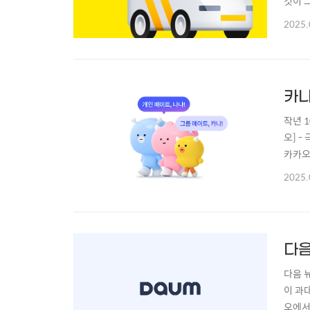
것이 
인 순
2025.
오모빌
해 최
카나
작년 1
오] -
카카오
습니다.
2025.
마자 
다음
다음 
이 과
오에서