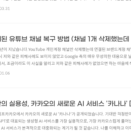
부 개선되었습니다! 1. 24시간 > 48시간으로 유지시간 연장타임톡의 핵심이면서
03.31
어났습니다! 이 정도면 나름 넉넉하게 이용할 수 있을 것 같네요. 72시간 해주면 
렉션을 할 수 없다 보..
된 유튜브 채널 복구 방법 (채널 1개 삭제했는데
2년이 지났습니다.YouTube 개인계정 채널만 삭제했는데 연결된 브랜드계정 
당시 저와 같은 피해사례도 보이지 않았고 Google 측의 매우 무성의한 대응으로
서, 조금이라도 이 사실을 알리고 저와 같은 피해사례가 없었으면 하는 마음에 해당 글
ogle] - 유튜브 채널 삭제 절대 하지 마세요! 다른 중요한 채널까지 모조리 삭제
01.06
마세요! 다른 중요한 채널까지 모조리 삭제됩니다 + 복구 불가 (실제너무나 황당한
의 실용성, 카카오의 새로운 AI 서비스 '카나나'
이프카카오에서 카카오의 새로운 AI '카나나'가 공개되었습니다. 기대반 걱정
tGPT로 대표되는 생성형 AI 서비스를 가장 실용적으로, 가장 카카오스럽게 풀
 AI 서비스가 본격적으로 대중화되는 계기가 될 것 같습니다. 나를 이해하고 이어