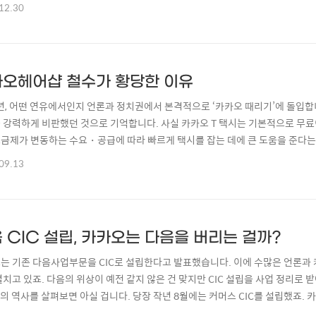
 덕질하며 알게 된 정보들을 집약하여, 사람들의 오해를 해소시키고자 제법 공들
12.30
인식을 바로잡을 수 있지만 저의 미천한 영향력으로 인하여 주목받지 못했고, 오
아픕니다. 물론 글 자..
오헤어샵 철수가 황당한 이유
1년, 어떤 연유에서인지 언론과 정치권에서 본격적으로 ‘카카오 때리기’에 돌입합
 강력하게 비판했던 것으로 기억합니다. 사실 카카오 T 택시는 기본적으로 무
금제가 변동하는 수요・공급에 따라 빠르게 택시를 잡는 데에 큰 도움을 준다
용자는 택시를 더 빠르게 잡을 수 있고, 택시 기사 입장에서도 콜 골라잡기를 하
09.13
 서비스였다고 생각합니다. 그러나 언론과 정치권에서는 카카오가 골목상권을 
기 시작했고, 급기야 김범수 창업자를 국정감..
 CIC 설립, 카카오는 다음을 버리는 걸까?
는 기존 다음사업부문을 CIC로 설립한다고 발표했습니다. 이에 수많은 언론과 
펼치고 있죠. 다음의 위상이 예전 같지 않은 건 맞지만 CIC 설립을 사업 정리로
IC의 역사를 살펴보면 아실 겁니다. 당장 작년 8월에는 커머스 CIC를 설립했죠.
고 할 만큼 커머스 사업에 대한 의지가 큰데 과연 사업을 그만두려고 CIC로 전