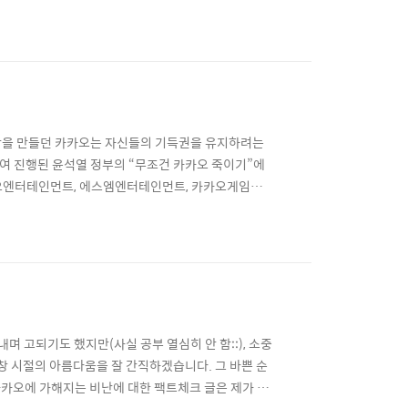
튜브 뮤직' 11,990원 요금제를 제공하고 있습니다.
 뮤직이 포함되어 있는 비싼 요금제를 선택할 수밖에
상을 만들던 카카오는 자신들의 기득권을 유지하려는
하여 진행된 윤석열 정부의 “무조건 카카오 죽이기”에
오엔터테인먼트, 에스엠엔터테인먼트, 카카오게임즈,
실이라면 주요 사업을 모두 포기하는 것과 다름없습
화는 우리 정부의 손에 무참히 짓밟혔습니다. 앞서서도
며 고되기도 했지만(사실 공부 열심히 안 함::), 소중
창 시절의 아름다움을 잘 간직하겠습니다. 그 바쁜 순
카오에 가해지는 비난에 대한 팩트체크 글은 제가 카