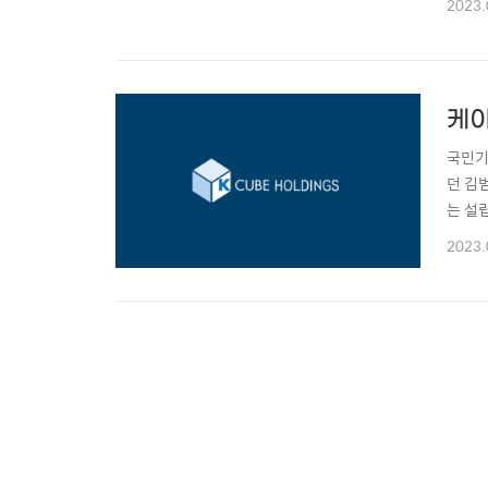
2023.
분사하
위하며 
케이
국민기
던 김
는 설
딩스의
2023.
들의 
오의 