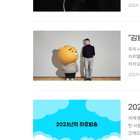
해 보
2024.
여기서
없다는 
"김
우리 
카르텔
카카오
카카오
2024.
니다.
가장 
20
저에게
한 사
간에도