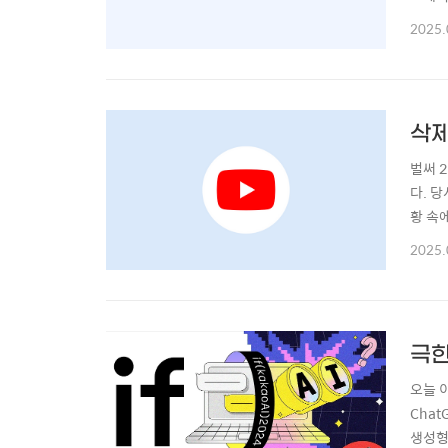
이 전
2025.
로 늘
간 인터
삭제
벌써 
다. 
황 속에
기/Go
2025.
하지 
고 ..
극한
오늘 
Cha
생성형